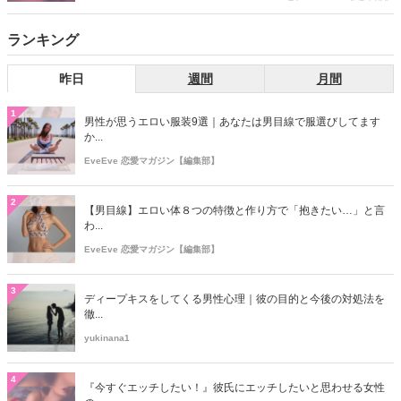
ランキング
昨日
週間
月間
1
男性が思うエロい服装9選｜あなたは男目線で服選びしてます
か...
EveEve 恋愛マガジン【編集部】
2
【男目線】エロい体８つの特徴と作り方で「抱きたい…」と言
わ...
EveEve 恋愛マガジン【編集部】
3
ディープキスをしてくる男性心理｜彼の目的と今後の対処法を
徹...
yukinana1
4
『今すぐエッチしたい！』彼氏にエッチしたいと思わせる女性