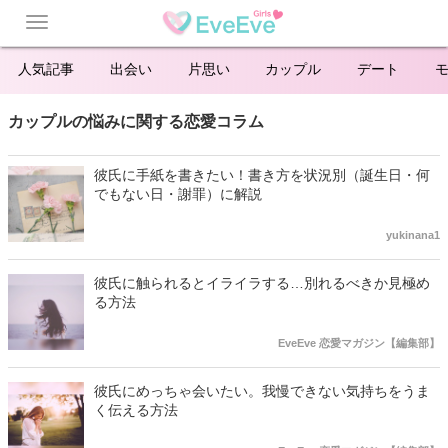
Toggle
navigation
人気記事
出会い
片思い
カップル
デート
カップルの悩みに関する恋愛コラム
彼氏に手紙を書きたい！書き方を状況別（誕生日・何
でもない日・謝罪）に解説
yukinana1
彼氏に触られるとイライラする…別れるべきか見極め
る方法
EveEve 恋愛マガジン【編集部】
彼氏にめっちゃ会いたい。我慢できない気持ちをうま
く伝える方法