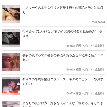
キスマークの上手な付け方講座｜彼への確認方法と注意点
も
yukinana1
付き合ってはいけない"真のクズ男の特徴＆見極め方"｜振
り回...
EveEve 恋愛マガジン【編集部】
喪女の意味って？喪女の特徴＆あるある14選をご紹介！卒
業の...
EveEve 恋愛マガジン【編集部】
初キスの平均年齢は？ファーストキスのエピソードやおす
すめの...
EveEve 恋愛マガジン【編集部】
脈なしの見分け方！好きな人がこんな「塩対応」をしてき