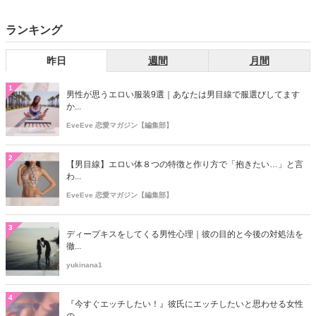
ランキング
昨日
週間
月間
1
男性が思うエロい服装9選｜あなたは男目線で服選びしてます
か...
EveEve 恋愛マガジン【編集部】
2
【男目線】エロい体８つの特徴と作り方で「抱きたい…」と言
わ...
EveEve 恋愛マガジン【編集部】
3
ディープキスをしてくる男性心理｜彼の目的と今後の対処法を
徹...
yukinana1
4
『今すぐエッチしたい！』彼氏にエッチしたいと思わせる女性