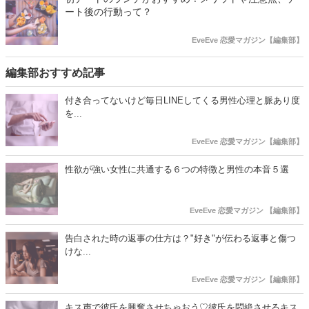
ート後の行動って？
EveEve 恋愛マガジン【編集部】
編集部おすすめ記事
付き合ってないけど毎日LINEしてくる男性心理と脈あり度
を...
EveEve 恋愛マガジン【編集部】
性欲が強い女性に共通する６つの特徴と男性の本音５選
EveEve 恋愛マガジン 【編集部】
告白された時の返事の仕方は？"好き"が伝わる返事と傷つ
けな...
EveEve 恋愛マガジン【編集部】
キス声で彼氏を興奮させちゃおう♡彼氏を悶絶させるキス