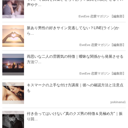
声やテ...
EveEve 恋愛マガジン 【編集部】
脈あり男性の好きサイン見逃してない？LINE(ライン)か
ら...
EveEve 恋愛マガジン【編集部】
両思いな二人の雰囲気の特徴｜曖昧な関係から発展させる
方法♡...
EveEve 恋愛マガジン【編集部】
キスマークの上手な付け方講座｜彼への確認方法と注意点
も
yukinana1
付き合ってはいけない"真のクズ男の特徴＆見極め方"｜振
り回...