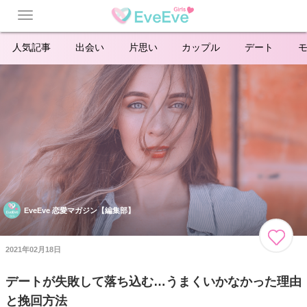
Toggle
navigation
人気記事
出会い
片思い
カップル
デート
EveEve 恋愛マガジン【編集部】
2021年02月18日
デートが失敗して落ち込む…うまくいかなかった理由
と挽回方法