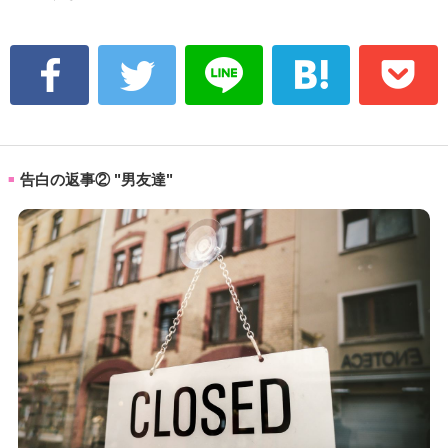
告白の返事② "男友達"
■