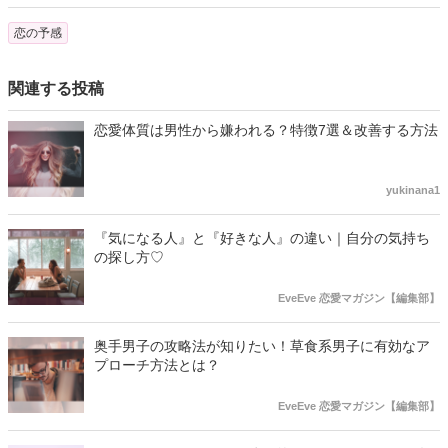
恋の予感
関連する投稿
恋愛体質は男性から嫌われる？特徴7選＆改善する方法
yukinana1
『気になる人』と『好きな人』の違い｜自分の気持ち
の探し方♡
EveEve 恋愛マガジン【編集部】
奥手男子の攻略法が知りたい！草食系男子に有効なア
プローチ方法とは？
EveEve 恋愛マガジン【編集部】