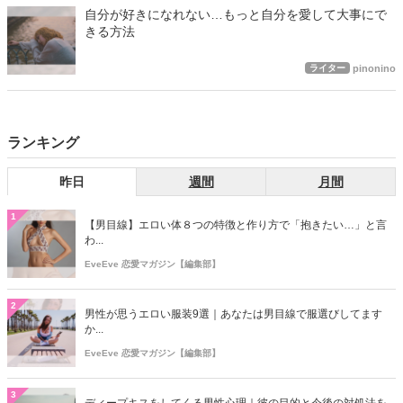
自分が好きになれない…もっと自分を愛して大事にで
きる方法
ライター
pinonino
ランキング
昨日
週間
月間
1
【男目線】エロい体８つの特徴と作り方で「抱きたい…」と言
わ...
EveEve 恋愛マガジン【編集部】
2
男性が思うエロい服装9選｜あなたは男目線で服選びしてます
か...
EveEve 恋愛マガジン【編集部】
3
ディープキスをしてくる男性心理｜彼の目的と今後の対処法を