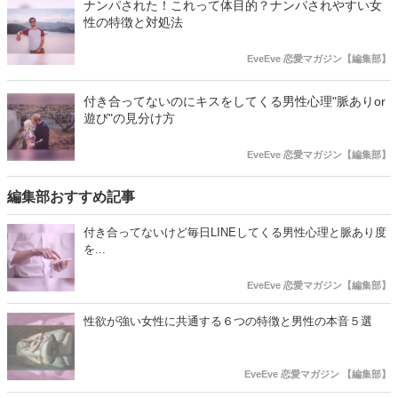
ナンパされた！これって体目的？ナンパされやすい女
性の特徴と対処法
EveEve 恋愛マガジン【編集部】
付き合ってないのにキスをしてくる男性心理"脈ありor
遊び"の見分け方
EveEve 恋愛マガジン【編集部】
編集部おすすめ記事
付き合ってないけど毎日LINEしてくる男性心理と脈あり度
を...
EveEve 恋愛マガジン【編集部】
性欲が強い女性に共通する６つの特徴と男性の本音５選
EveEve 恋愛マガジン 【編集部】