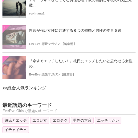
徹...
yukinana1
4
性欲が強い女性に共通する６つの特徴と男性の本音５選
EveEve 恋愛マガジン 【編集部】
5
『今すぐエッチしたい！』彼氏にエッチしたいと思わせる女性
の...
EveEve 恋愛マガジン【編集部】
>>総合人気ランキング
最近話題のキーワード
EveEve Girlsで話題のキーワード
彼氏とエッチ
エロい女
エロテク
男性の本音
エッチしたい
イチャイチャ