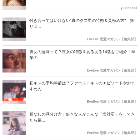
yukinana1
付き合ってはいけない"真のクズ男の特徴＆見極め方"｜振
り回...
EveEve 恋愛マガジン【編集部】
喪女の意味って？喪女の特徴＆あるある14選をご紹介！卒
業の...
EveEve 恋愛マガジン【編集部】
初キスの平均年齢は？ファーストキスのエピソードやおす
すめの...
EveEve 恋愛マガジン【編集部】
脈なしの見分け方！好きな人がこんな「塩対応」をしてき
たら気...
EveEve 恋愛マガジン【編集部】