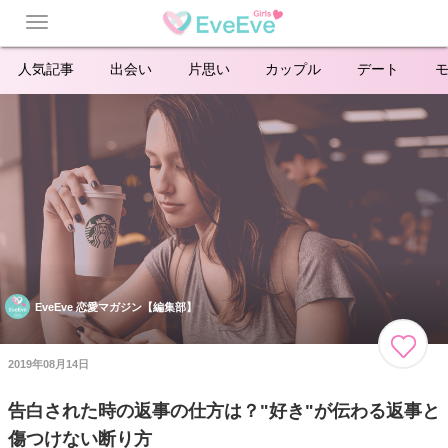
Toggle
navigation
人気記事
出会い
片思い
カップル
デート
EveEve 恋愛マガジン【編集部】
2019年08月14日
告白された時の返事の仕方は？"好き"が伝わる返事と
傷つけない断り方