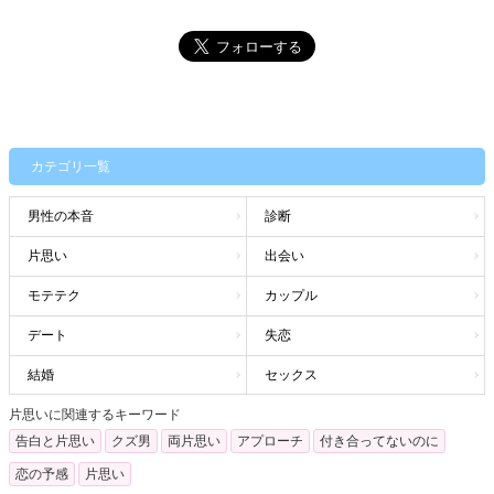
カテゴリ一覧
男性の本音
診断
片思い
出会い
モテテク
カップル
デート
失恋
結婚
セックス
片思いに関連するキーワード
告白と片思い
クズ男
両片思い
アプローチ
付き合ってないのに
恋の予感
片思い