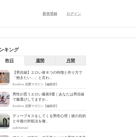
新規登録
ログイン
ンキング
昨日
週間
月間
【男目線】エロい体８つの特徴と作り方で
「抱きたい…」と言わ...
EveEve 恋愛マガジン【編集部】
男性が思うエロい服装9選｜あなたは男目線
で服選びしてますか...
EveEve 恋愛マガジン【編集部】
ディープキスをしてくる男性心理｜彼の目的
と今後の対処法を徹...
yukinana1