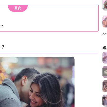
4
目次
5
き？
>
る？
編