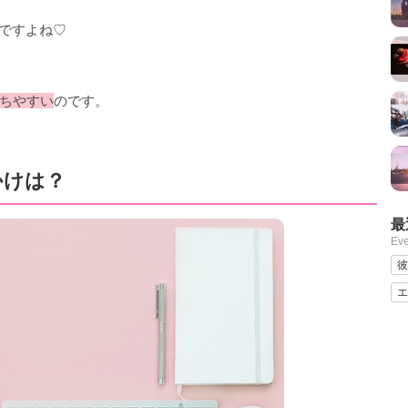
撃ですよね♡
ちやすい
のです。
かけは？
最
Ev
彼
エ