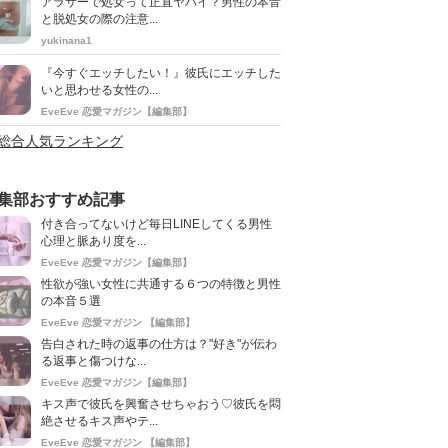
アラサーで処女って正直ヤバイ？男性の本音
と脱処女の際の注意...
yukinana1
『今すぐエッチしたい！』彼氏にエッチした
いと思わせる女性の...
EveEve 恋愛マガジン【編集部】
>総合人気ランキング
集部おすすめ記事
付き合ってないけど毎日LINEしてくる男性
心理と脈あり度を...
EveEve 恋愛マガジン【編集部】
性欲が強い女性に共通する６つの特徴と男性
の本音５選
EveEve 恋愛マガジン 【編集部】
告白された時の返事の仕方は？"好き"が伝わ
る返事と傷つけな...
EveEve 恋愛マガジン【編集部】
キス声で彼氏を興奮させちゃおう♡彼氏を悶
絶させるキス声やテ...
EveEve 恋愛マガジン 【編集部】