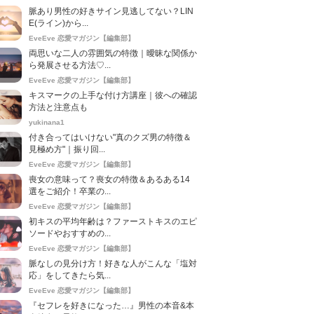
脈あり男性の好きサイン見逃してない？LIN
E(ライン)から...
EveEve 恋愛マガジン【編集部】
両思いな二人の雰囲気の特徴｜曖昧な関係か
ら発展させる方法♡...
EveEve 恋愛マガジン【編集部】
キスマークの上手な付け方講座｜彼への確認
方法と注意点も
yukinana1
付き合ってはいけない"真のクズ男の特徴＆
見極め方"｜振り回...
EveEve 恋愛マガジン【編集部】
喪女の意味って？喪女の特徴＆あるある14
選をご紹介！卒業の...
EveEve 恋愛マガジン【編集部】
初キスの平均年齢は？ファーストキスのエピ
ソードやおすすめの...
EveEve 恋愛マガジン【編集部】
脈なしの見分け方！好きな人がこんな「塩対
応」をしてきたら気...
EveEve 恋愛マガジン【編集部】
『セフレを好きになった…』男性の本音&本