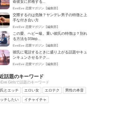
命彼女に昇格する...
EveEve 恋愛マガジン【編集部】
交際するのは危険？ヤンデレ男子の特徴と上
手な付き合い方
EveEve 恋愛マガジン【編集部】
この愛、ヘビー級。重い彼氏の特徴は？別れ
る方法を3Step...
EveEve 恋愛マガジン【編集部】
彼氏に電話するときに盛り上がる話題やキュ
ンキュンさせるテク...
EveEve 恋愛マガジン【編集部】
近話題のキーワード
eEve Girlsで話題のキーワード
氏とエッチ
エロい女
エロテク
男性の本音
ッチしたい
イチャイチャ