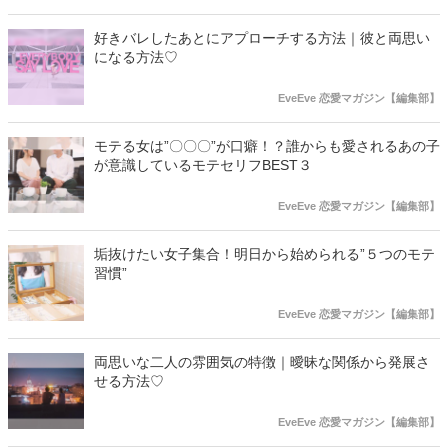
好きバレしたあとにアプローチする方法｜彼と両思い
になる方法♡
EveEve 恋愛マガジン【編集部】
モテる女は”〇〇〇”が口癖！？誰からも愛されるあの子
が意識しているモテセリフBEST３
EveEve 恋愛マガジン【編集部】
垢抜けたい女子集合！明日から始められる”５つのモテ
習慣”
EveEve 恋愛マガジン【編集部】
両思いな二人の雰囲気の特徴｜曖昧な関係から発展さ
せる方法♡
EveEve 恋愛マガジン【編集部】