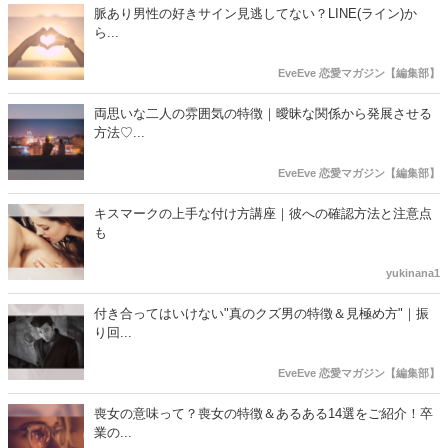
脈あり男性の好きサイン見逃してない？LINE(ライン)か
ら...
EveEve 恋愛マガジン【編集部】
両思いな二人の雰囲気の特徴｜曖昧な関係から発展させる
方法♡...
EveEve 恋愛マガジン【編集部】
キスマークの上手な付け方講座｜彼への確認方法と注意点
も
yukinana1
付き合ってはいけない"真のクズ男の特徴＆見極め方"｜振
り回...
EveEve 恋愛マガジン【編集部】
喪女の意味って？喪女の特徴＆あるある14選をご紹介！卒
業の...