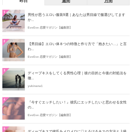
昨日
週間
月間
1
男性が思うエロい服装9選｜あなたは男目線で服選びしてます
か...
EveEve 恋愛マガジン【編集部】
2
【男目線】エロい体８つの特徴と作り方で「抱きたい…」と言
わ...
EveEve 恋愛マガジン【編集部】
3
ディープキスをしてくる男性心理｜彼の目的と今後の対処法を
徹...
yukinana1
4
『今すぐエッチしたい！』彼氏にエッチしたいと思わせる女性
の...
EveEve 恋愛マガジン【編集部】
5
ディープキスで彼氏をメロメロに♡とろけるキスの方法と上級