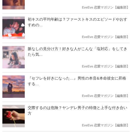
EveEve 恋愛マガジン【編集部】
初キスの平均年齢は？ファーストキスのエピソードやおす
すめの...
EveEve 恋愛マガジン【編集部】
脈なしの見分け方！好きな人がこんな「塩対応」をしてき
たら気...
EveEve 恋愛マガジン【編集部】
『セフレを好きになった…』男性の本音&本命彼女に昇格
する...
EveEve 恋愛マガジン【編集部】
交際するのは危険？ヤンデレ男子の特徴と上手な付き合い
方
EveEve 恋愛マガジン【編集部】