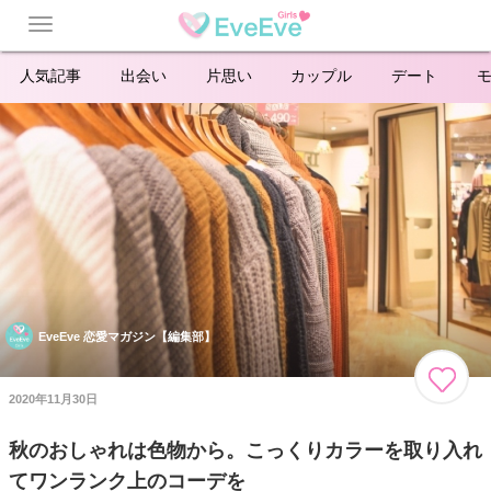
Toggle
navigation
人気記事
出会い
片思い
カップル
デート
EveEve 恋愛マガジン【編集部】
2020年11月30日
秋のおしゃれは色物から。こっくりカラーを取り入れ
てワンランク上のコーデを