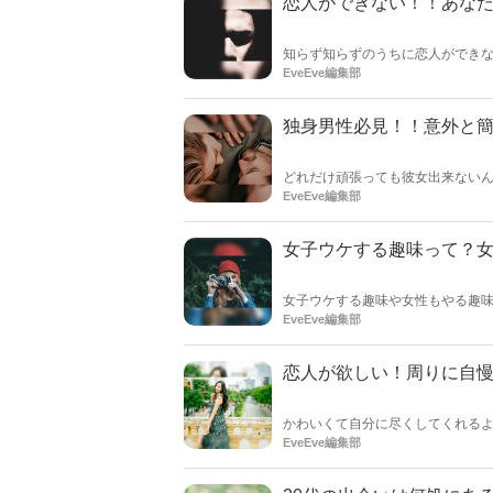
恋人ができない！！あな
知らず知らずのうちに恋人ができな
し、それを改善すればチャンスは巡
EveEve編集部
行動をした男だけです。 デートを
しい日々にそろそろ終止符を打ち
独身男性必見！！意外と
どれだけ頑張っても彼女出来ない
り方、本当に合っていますか？彼
EveEve編集部
に贈る"彼女の作り方"を徹底的に
女子ウケする趣味って？
女子ウケする趣味や女性もやる趣
味のことではずみますよね？ 女子ウケの良い趣味を始めたり、アピールしたりすることで恋が始まるかも
EveEve編集部
しれません。 女子ウケの良い趣味
紹介をします。 自分が「これだ！
恋人が欲しい！周りに自
かわいくて自分に尽くしてくれるよ
ね。 恋人が欲しいと思っていても
EveEve編集部
されなかったり……。 そこで今回
ご紹介します。