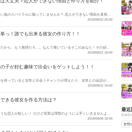
たは大丈夫？恋人ができない理由と作り方を紹介！
い負のスパイラルに陥っていませんか？ 恋人ができない理由を直視
ってきます。 諦めてはいけません。 恋人ができる男は恋人を作ろうと
2018/08/22 20:00
する権利はデートに誘った男だけに与えられます。 恋人ができなくて寂
ましょう。
簡単っ！誰でも出来る彼女の作り方！！
んだから、もう無理だろ…。なんて嘆いているそこのあなた！その頑張
女の作り方って意外と簡単なコツを掴むだけかも…♡今回は悩める男性
2018/08/21 18:00
ご紹介しちゃいます。これであなたもフリーを卒業！
女の子が好む趣味で出会いをゲットしよう！！
味を持っていると女性と出会うチャンスが増えたり、女性との会話が趣
2018/08/11 19:00
とはどんな趣味なのか、アピールするにはどうしたらいいのかについて
！」と思える趣味にチャレンジしてみましょう。
慢できる彼女を作る方法は？
最近
うな恋人が欲しい！ だけど現実は理想のように上手くいきませんよ
Eve
いい出会いに恵まれなかったり、気に入った女性がいたとしても相手に
2018/08/08 16:00
は恋人のいない男性は必見！周りに自慢できるような恋人を作る方法を
女性