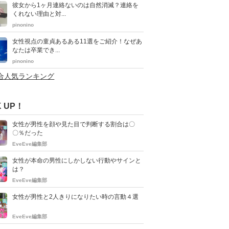
彼女から1ヶ月連絡ないのは自然消滅？連絡を
くれない理由と対...
pinonino
女性視点の童貞あるある11選をご紹介！なぜあ
なたは卒業でき...
pinonino
総合人気ランキング
K UP！
女性が男性を顔や見た目で判断する割合は〇
〇％だった
EveEve編集部
女性が本命の男性にしかしない行動やサインと
は？
EveEve編集部
女性が男性と2人きりになりたい時の言動４選
EveEve編集部