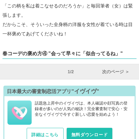
「この柄を私は着こなせるのだろうか」と毎回筆者（女）は緊
張します。
だからこそ、そういった全身柄の洋服を女性が着ている時は目
一杯褒めてあげてくださいね！
春コーデの褒め方④ "会って早々に「似合ってるね」"
1/2
次のページ ＞
"イヴイヴ"
日本最大の審査制恋活アプリ
話題急上昇中のイヴイヴは、本人確認や顔写真の登
録者が多いのが人気の秘訣！完全審査制で安心・安
全なイヴイヴで今すぐ新しい恋愛を始めよう！
詳細はこちら
無料ダウンロード