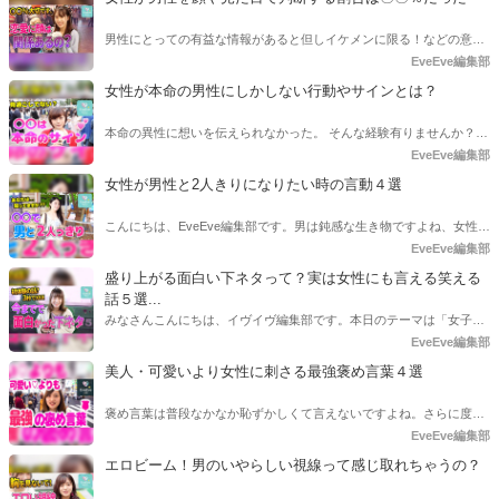
男性にとっての有益な情報があると但しイケメンに限る！などの意見
がちらほらありましたので、ぶっちゃけどれくらいの割合で顔を男性
EveEve編集部
の評価しているのか渋谷の女性に正直に答えてもらいました。
女性が本命の男性にしかしない行動やサインとは？
本命の異性に想いを伝えられなかった。 そんな経験有りませんか？
本命の相手に中々素直に気持ちを伝えられないのは女性も一緒です。
EveEve編集部
むしろ女性のほうが気持ちを伝えられない事が遥かに多いです。 しか
女性が男性と2人きりになりたい時の言動４選
し、伝えられてないのではなくあなたが見逃しているかもしれませ
ん！ もし見逃しているのであればこれほどもったいないことはありま
こんにちは、EveEve編集部です。男は鈍感な生き物ですよね、女性の
せんよね？ あなたが見逃してきた女性のさりげないあの行動は女性の
方が恋愛に関してはセンシティブというかいつでもアンテナを立てて
EveEve編集部
本命のサインかもしれないですよ！？ 女性出す本命サインにはどのよ
いるイメージが筆者はあります。女性が本当は二人きりになりたい、
盛り上がる面白い下ネタって？実は女性にも言える笑える
うなものがあるのかを渋谷の美女に調査してきました！
そんなアピールをしていたのに男性側が気づいてあげられなかったな
話５選...
んてこと勿体無いと思いませんか？なので今回は「二人きりになりた
みなさんこんにちは、イヴイヴ編集部です。本日のテーマは「女子に
いときににする女性の行動」をインタビューしてまいりました！
言える下ネタ」です。わたし的に女子と話していて盛り上がる話題っ
EveEve編集部
てやっぱり恋愛だと思うんですね！けど、恋愛って盛り上がって話し
美人・可愛いより女性に刺さる最強褒め言葉４選
てるとだんだん下の方になってきて、そこで言った一言で大撃沈。な
んてこともあると思います。特に男性と女性の恋愛観ってある程度違
褒め言葉は普段なかなか恥ずかしくて言えないですよね。さらに度が
いますよね。男性は「あの子胸でけえ」みたいなくだらない話題で盛
過ぎた褒め言葉や心がこもっていないと逆にマイナスイメージになり
EveEve編集部
り上がるのに対し、女性は結構鋭く「この男性の性癖嫌だった」とか
かねません。そこで世の男性の多くが「可愛い」のような定番褒め音
エロビーム！男のいやらしい視線って感じ取れちゃうの？
真剣にHについて考えてると思います。
葉を使う中、この記事を読んで最強褒め言葉を習得して一歩リードし
ちゃいましょう！