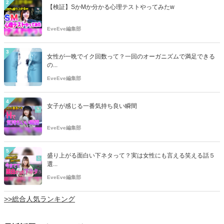
2
【検証】SかMか分かる心理テストやってみたw
EveEve編集部
3
女性が一晩でイク回数って？一回のオーガニズムで満足できる
の...
EveEve編集部
4
女子が感じる一番気持ち良い瞬間
EveEve編集部
5
盛り上がる面白い下ネタって？実は女性にも言える笑える話５
選...
EveEve編集部
>>総合人気ランキング