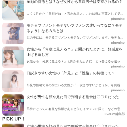
童顔の特徴とは？なぜ女性から童顔男子は支持されるの？
よく女性かた「童顔だね」と言われる人。これは褒め言葉として捉え
pinonino
てOKです。今回は、童顔な男性の特徴と女性から支持される理由を紹
介します。
モテるフツメンとモテないフツメンの違いってなに？モテ
るようになる方法とは
世の中には、モテるフツメンとモテないフツメンがいます。モテるフ
pinonino
ツメンは、イケメン以上にモテると言われているほど。今回は、そも
そものフツメンの定義とモテるフツメンとモテないフツメンの違い、
女性から「何歳に見える？」と聞かれたときに、好感度を
モテるようになる方法の解説をします。
上げる返し方
女性から「何歳に見える？」と聞かれたときに、どう答えるか迷った
pinonino
ことはありませんか？今回は、この質問の最適解を紹介します。ま
た、「答えた年齢で気まずくなってしまった時の対処法」の対処法も
口説きやすい女性の「外見」と「性格」の特徴って？
解説。
外見や性格で目の前にいる女性が「口説きやすいかどうか」を判断で
pinonino
きたらいいですよね。今回は、口説きやすい女性の特徴も紹介しま
す。この記事を読んで、ぜひ彼女作りの参考にしてくださいね。
女性が男性を顔や見た目で判断する割合は〇〇％だった
男性にとっての有益な情報があると但しイケメンに限る！などの意見
EveEve編集部
がちらほらありましたので、ぶっちゃけどれくらいの割合で顔を男性
PICK UP！
の評価しているのか渋谷の女性に正直に答えてもらいました。
女性が男性を顔や見た目で判断する割合は〇〇％だった