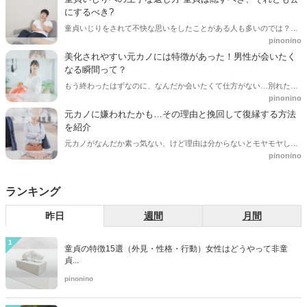
にするべき?
童貞いじりをされて不快な思いをしたことがある人も多いのでは？ど
pinonino
う返せば、空気が悪くならないのかを気を使うし、不快な思いをする
自分が器が小さいのでは？と心配に思う人もいるかと思います。今回
美化されやすい元カノには特徴があった！男性が会いたく
は、童貞いじりされたときの上手な返し方と未経験を公開するべきか
なる瞬間って？
隠すべきかを紹介します。
もう終わったはずなのに、なんだか会いたくて仕方がない…別れた後
pinonino
に美化される。会いたくなる女性には、実は特徴があります。その特
徴と会いたくなる瞬間を紹介します。
元カノに嫌われたかも…その理由と挽回して復縁する方法
を紹介
元カノがなんだか素っ気ない、けど理由は分からないとモヤモヤして
pinonino
いませんか？嫌われた理由と挽回して復縁する方法をご紹介。
ランキング
昨日
週間
月間
1
童貞の特徴15選（外見・性格・行動）女性はどうやって非童
貞...
pinonino