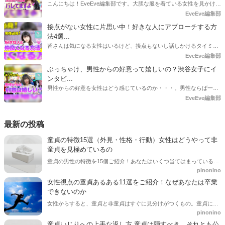
こんにちは！EveEve編集部です。大胆な服を着ている女性を見かけた
時、男ならばつい目が行ってしまいますよね。意識して見たわけでも
EveEve編集部
ないのに、女性に嫌がられてしまったなんて方もいらっしゃるかと思
接点がない女性に片思い中！好きな人にアプローチする方
います。そこで今回は、女性は男性のいやらしい視線を実際感じてい
法4選...
るのかどうかを調べて来ました！
皆さんは気になる女性はいるけど、接点もないし話しかけるタイミン
グもわからないからいつも遠くで見てるだけ…という経験はありませ
EveEve編集部
んか？全く関わりのない女性にアプローチするのは緊張するし、どう
ぶっちゃけ、男性からの好意って嬉しいの？渋谷女子にイ
すればいいかわからないと思ってしまいますよね。そこで今回は、接
ンタビ...
点がない女性にアプローチする方法をインタビューしてきました！
男性からの好意を女性はどう感じているのか・・・。男性ならば一度
は気になったことがあるはず。そこで直接、渋谷女子にインタビュー
EveEve編集部
してきました！気になるその真相はいかに!!
最新の投稿
童貞の特徴15選（外見・性格・行動）女性はどうやって非
童貞を見極めているの
童貞の男性の特徴を15個ご紹介！あなたはいくつ当てはまっているの
pinonino
でしょうか？また、女性が童貞と非童貞をどうやって見極めている方
法を解説します。
女性視点の童貞あるある11選をご紹介！なぜあなたは卒業
できないのか
女性からすると、童貞と非童貞はすぐに見分けがつくもの。童貞には
pinonino
共通する共有点があります。今回は、「童貞あるある」とどうしたら
卒業できるのかを解説します。
童貞いじりへの上手な返し方 童貞は隠すべき、それとも公