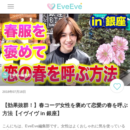
Toggle
navigation
EveEve編集部
2018年07月18日
【効果抜群！】春コーデ女性を褒めて恋愛の春を呼ぶ
方法【イヴイヴ in 銀座】
こんにちは、EveEve編集部です。女性はよくおしゃれに気を使っている