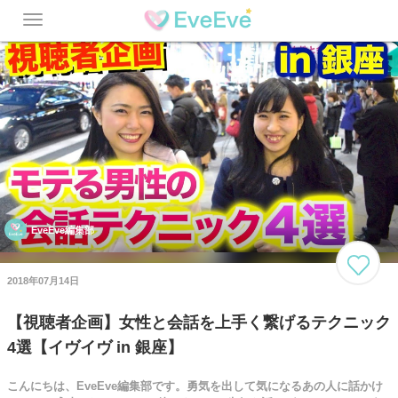
Toggle
navigation
EveEve編集部
2018年07月14日
【視聴者企画】女性と会話を上手く繋げるテクニック
4選【イヴイヴ in 銀座】
こんにちは、EveEve編集部です。勇気を出して気になるあの人に話かけ