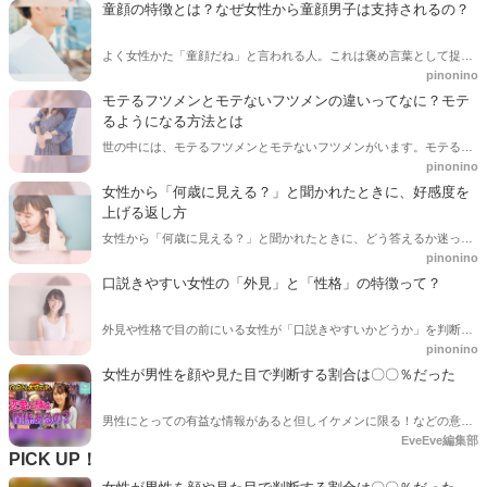
童顔の特徴とは？なぜ女性から童顔男子は支持されるの？
よく女性かた「童顔だね」と言われる人。これは褒め言葉として捉え
pinonino
てOKです。今回は、童顔な男性の特徴と女性から支持される理由を紹
介します。
モテるフツメンとモテないフツメンの違いってなに？モテ
るようになる方法とは
世の中には、モテるフツメンとモテないフツメンがいます。モテるフ
pinonino
ツメンは、イケメン以上にモテると言われているほど。今回は、そも
そものフツメンの定義とモテるフツメンとモテないフツメンの違い、
女性から「何歳に見える？」と聞かれたときに、好感度を
モテるようになる方法の解説をします。
上げる返し方
女性から「何歳に見える？」と聞かれたときに、どう答えるか迷った
pinonino
ことはありませんか？今回は、この質問の最適解を紹介します。ま
た、「答えた年齢で気まずくなってしまった時の対処法」の対処法も
口説きやすい女性の「外見」と「性格」の特徴って？
解説。
外見や性格で目の前にいる女性が「口説きやすいかどうか」を判断で
pinonino
きたらいいですよね。今回は、口説きやすい女性の特徴も紹介しま
す。この記事を読んで、ぜひ彼女作りの参考にしてくださいね。
女性が男性を顔や見た目で判断する割合は〇〇％だった
男性にとっての有益な情報があると但しイケメンに限る！などの意見
EveEve編集部
がちらほらありましたので、ぶっちゃけどれくらいの割合で顔を男性
PICK UP！
の評価しているのか渋谷の女性に正直に答えてもらいました。