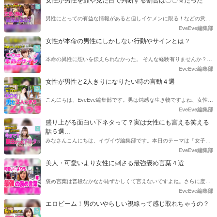
女性が男性を顔や見た目で判断する割合は〇〇％だった
男性にとっての有益な情報があると但しイケメンに限る！などの意見
がちらほらありましたので、ぶっちゃけどれくらいの割合で顔を男性
EveEve編集部
の評価しているのか渋谷の女性に正直に答えてもらいました。
女性が本命の男性にしかしない行動やサインとは？
本命の異性に想いを伝えられなかった。 そんな経験有りませんか？
本命の相手に中々素直に気持ちを伝えられないのは女性も一緒です。
EveEve編集部
むしろ女性のほうが気持ちを伝えられない事が遥かに多いです。 しか
女性が男性と2人きりになりたい時の言動４選
し、伝えられてないのではなくあなたが見逃しているかもしれませ
ん！ もし見逃しているのであればこれほどもったいないことはありま
こんにちは、EveEve編集部です。男は鈍感な生き物ですよね、女性の
せんよね？ あなたが見逃してきた女性のさりげないあの行動は女性の
方が恋愛に関してはセンシティブというかいつでもアンテナを立てて
EveEve編集部
本命のサインかもしれないですよ！？ 女性出す本命サインにはどのよ
いるイメージが筆者はあります。女性が本当は二人きりになりたい、
盛り上がる面白い下ネタって？実は女性にも言える笑える
うなものがあるのかを渋谷の美女に調査してきました！
そんなアピールをしていたのに男性側が気づいてあげられなかったな
話５選...
んてこと勿体無いと思いませんか？なので今回は「二人きりになりた
みなさんこんにちは、イヴイヴ編集部です。本日のテーマは「女子に
いときににする女性の行動」をインタビューしてまいりました！
言える下ネタ」です。わたし的に女子と話していて盛り上がる話題っ
EveEve編集部
てやっぱり恋愛だと思うんですね！けど、恋愛って盛り上がって話し
美人・可愛いより女性に刺さる最強褒め言葉４選
てるとだんだん下の方になってきて、そこで言った一言で大撃沈。な
んてこともあると思います。特に男性と女性の恋愛観ってある程度違
褒め言葉は普段なかなか恥ずかしくて言えないですよね。さらに度が
いますよね。男性は「あの子胸でけえ」みたいなくだらない話題で盛
過ぎた褒め言葉や心がこもっていないと逆にマイナスイメージになり
EveEve編集部
り上がるのに対し、女性は結構鋭く「この男性の性癖嫌だった」とか
かねません。そこで世の男性の多くが「可愛い」のような定番褒め音
エロビーム！男のいやらしい視線って感じ取れちゃうの？
真剣にHについて考えてると思います。
葉を使う中、この記事を読んで最強褒め言葉を習得して一歩リードし