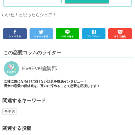
いいね！と思ったらシェア！
この恋愛コラムのライター
EveEve編集部
女性に気になるけど聞けない話題を徹底インタビュー！
男女の恋愛の価値観を、互いに深めることで恋愛を応援します！
関連するキーワード
モテ男
関連する投稿