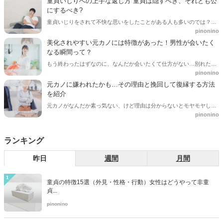
童貞いじりへの上手な返し方 童貞は隠すべき、それとも公
にするべき?
童貞いじりをされて不快な思いをしたことがある人も多いのでは？ど
pinonino
う返せば、空気が悪くならないのかを気を使うし、不快な思いをする
自分が器が小さいのでは？と心配に思う人もいるかと思います。今回
美化されやすい元カノには特徴があった！男性が会いたく
は、童貞いじりされたときの上手な返し方と未経験を公開するべきか
なる瞬間って？
隠すべきかを紹介します。
もう終わったはずなのに、なんだか会いたくて仕方がない…別れた後
pinonino
に美化される。会いたくなる女性には、実は特徴があります。その特
徴と会いたくなる瞬間を紹介します。
元カノに嫌われたかも…その理由と挽回して復縁する方法
を紹介
元カノがなんだか素っ気ない、けど理由は分からないとモヤモヤして
pinonino
いませんか？嫌われた理由と挽回して復縁する方法をご紹介。
ランキング
昨日
週間
月間
1
童貞の特徴15選（外見・性格・行動）女性はどうやって非童
貞...
pinonino